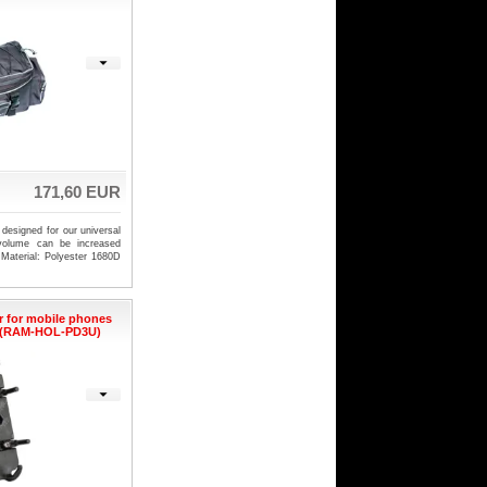
171,60 EUR
designed for our universal
volume can be increased
 Material: Polyester 1680D
r for mobile phones
 (RAM-HOL-PD3U)