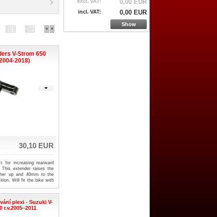
excl. VAT:
0,00 EUR
incl. VAT:
0,00 EUR
Show
ders V-Strom 650
 2004-2018)
30,10 EUR
t for increasing rearward
g. This extender raises the
ther up and 40mm to the
ition. Will fit the bike with
ed mirror socket. Easy to
 your mirrors, screw the
d then refit your mirrors.
ání plexi - Suzuki V-
 r.v.2005–2011