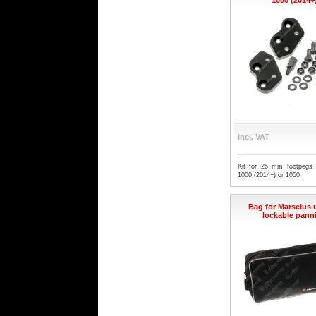
1000 (2014+
bone links.
incl. VAT
Kit for 25 mm footpegs 
1000 (2014+) or 1050
Bag for Marselus 
lockable pann