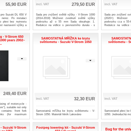
55,90 EUR
279,50 EUR
incl. VAT
incl. VAT
i pro Suzuki DL 650 V
Sada pro zvýšení světlé výšky - V-Strom 1000
Sada pro zvýšení sv
 nerez. Po instalaci
(2014-2019) Možnost zvednutí světlé výšky
(2020+) Možnost 
o plexi bez nutnostu
podvozku až o 55 mm Sada obsahuje: 1.
podvozku cca o 55-
st nastavení výšky a
Redukce na vidlice s pevnostního duralu - s
Redukce na vidlice 
oporučujeme použití
možností ještě částečně výšku stroje upravovat
možností ještě částe
é spoje na všechny 4
2. Trojúhelníkové segmenty pro "přepákování"
2. Trojúhelníkové s
 níže v odkaze.
(nerez ocel) 3. Soustružené vožky ,které jsou
(nerez ocel) 3. Sous
ng - V-Strom 650
SAMOSTATNÁ MŘÍŽKA ke krytu
SAMOSTATNÉ
soustružené do konusu od 0,1mm do 1mm a
soustružené do ko
1000 years 2002–
světlometu - Suzuki V-Strom 1050
světlometu - S
vkládají se do spodních brýlí v místě, kde je
spodních brýlí v m
..
vidlice už částečně do konusu,tak aby spodní
částečně do konusu,
brýle při dotažení celou svou plochou dosedaly
dotažení celou svou p
na vidlici. 4. Zvýšené rozšíření bočního stojanu,
4. Zvýšené rozšíření 
aby stroj nebyl po zvýšení příliš nakloněn.
nebyl po zvýšení příli
(nerez/dural)
249,40 EUR
32,30 EUR
incl. VAT
incl. VAT
aising of motorcycle -
om"), suitable not only
it contains: front fork
Samostatná mřížka ke krytu světlometu - V-
Samostatné plexi ke 
inks (for maximum
Strom 1050. Materiál hliník Lakováno
1050. Jednoduchá mo
 125 mm length) and
 (please select 650 or
e cart, please select
 - Suzuki V-Strom
Footpeg lowering kit - Suzuki V-Strom
or 1000) and length of
Bag for the uni