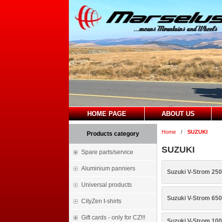
HOME PAGE
ABOUT US
Home
/
SUZUKI
Products category
SUZUKI
Spare parts/service
Aluminium panniers
Suzuki V-Strom 250
Universal products
Suzuki V-Strom 650
CityZen t-shirts
Gift cards - only for CZ!!!
Suzuki V-Strom 100