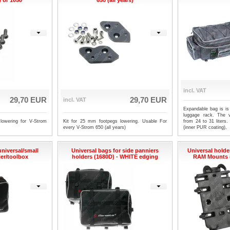
) or 1050
650 (all years)
incl. VAT
29,70 EUR
29,70 EUR
incl. VAT
Expandable bag is is 
luggage rack. The 
lowering for V-Strom
Kit for 25 mm footpegs lowering. Usable For
from 24 to 31 liters.
every V-Strom 650 (all years)
(inner PUR coating),
universal/small
Universal bags for side panniers
Universal holde
ier/toolbox
holders (1680D) - WHITE edging
RAM Mounts