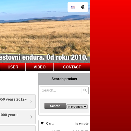
USER
VIDEO
CONTACT
Search product
650 years 2012–
Search
1000 years
Cart:
is empty