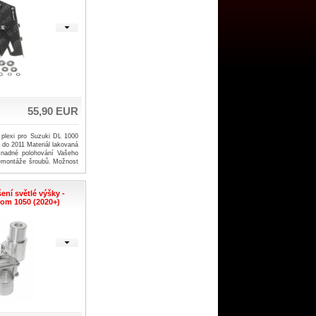
55,90 EUR
 plexi pro Suzuki DL 1000
 do 2011 Materiál lakovaná
 snadné polohování Vašeho
demontáže šroubů. Možnost
 částečně i sklopení.
 lepidla na rozebíratelné
rouby. Návod na instalaci
ení světlé výšky -
rom 1050 (2020+)