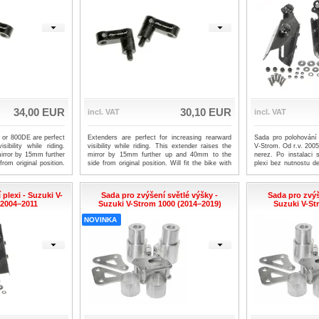
34,00 EUR
30,10 EUR
incl. VAT
incl. VAT
 or 800DE are perfect
Extenders are perfect for increasing rearward
Sada pro polohování
sibility while riding.
visibility while riding. This extender raises the
V-Strom. Od r.v. 2005
mirror by 15mm further
mirror by 15mm further up and 40mm to the
nerez. Po instalaci
rom original position.
side from original position. Will fit the bike with
plexi bez nutnostu 
ew your mirrors, screw
an M10 x 1.25 threaded mirror socket. Easy to
nastavení výšky a
hen refit your mirrors.
fit. Simply unscrew your mirrors, screw the
Doporučujeme použití
adaptor in place, and then refit your mirrors.
spoje na všechny 4 š
plexi - Suzuki V-
Sada pro zvýšení světlé výšky -
Sada pro zvýš
Supplied as a pair.
níže v odkaze.
. 2004–2011
Suzuki V-Strom 1000 (2014–2019)
Suzuki V-St
NOVINKA