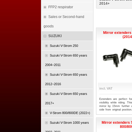
2014+
FFP2 respirator
Sales or Second-hand
goods
Mirror extenders
SUZUKI
(2014
Suzuki V-Strom 250
Suzuki V-Strom 650 years
2004–2011
Suzuki V-Strom 650 years
2012–2016
incl. VAT
Suzuki V-Strom 650 years
Extenders are perfect fo
visibility while riding. T
2017+
mirror by 15mm further
side from original position.
V-Strom 800/800DE (2022+)
an M10 x 1.25 threaded m
fit. Simply unscrew you
adaptor in place, and the
Mirror extenders 
Suzuki V-Strom 1000 years
Supplied as a pair.
800/8