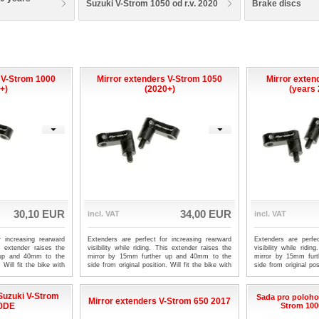
Suzuki V-Strom 1050 od r.v. 2020
Brake discs
 V-Strom 1000
Mirror extenders V-Strom 1050
Mirror exten
+)
(2020+)
(years
30,10 EUR
34,00 EUR
incl. VAT
incl. VAT
r increasing rearward
Extenders are perfect for increasing rearward
Extenders are perfec
his extender raises the
visibility while riding. This extender raises the
visibility while ridin
 up and 40mm to the
mirror by 15mm further up and 40mm to the
mirror by 15mm fur
 Will fit the bike with
side from original position. Will fit the bike with
side from original pos
irror socket. Easy to
an M10 x 1.25 threaded mirror socket. Easy to
an M10 x 1.25 thread
r mirrors, screw the
fit. Simply unscrew your mirrors, screw the
fit. Simply unscrew
n refit your mirrors.
adaptor in place, and then refit your mirrors.
adaptor in place, an
Suzuki V-Strom
Sada pro polohov
Supplied as a pair.
Supplied as a pair.
Mirror extenders V-Strom 650 2017
00DE
Strom 1000