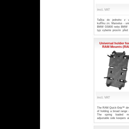
incl. VAT
Taška do jednoho z un
kufříku zn. Marselus - un
BMW GS800 nebo BMW G
typ vyberte prosím před
Materiál - vodě odolný 
zátěrem. Rozměry tašky pr
230x145x65mm
Universal holder f
RAM Mounts (RA
incl. VAT
The RAM Quick-Grip™ dev
of holding a broad range 
The spring loaded m
adjustable side keepers a
on your device. Whether i
tooth speaker or anything
dimensions of the cradle,