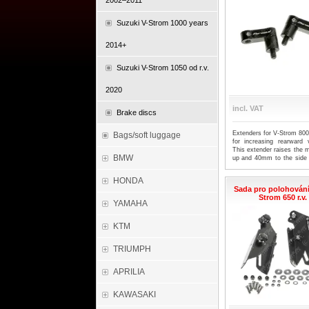
2002–2011
Suzuki V-Strom 1000 years
2014+
Suzuki V-Strom 1050 od r.v.
2020
incl. VAT
Brake discs
Extenders for V-Strom 800
Bags/soft luggage
for increasing rearward vi
This extender raises the 
BMW
up and 40mm to the side f
Easy to fit. Simply unscr
the adaptor in place, and t
HONDA
Supplied as a pair.
Sada pro polohování 
Strom 650 r.v
YAMAHA
KTM
TRIUMPH
APRILIA
KAWASAKI