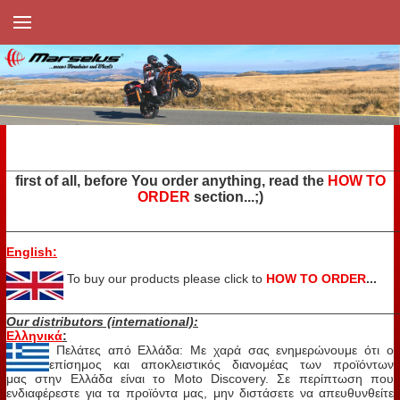
_________________________________________________
first of all, before You order anything, read the
HOW TO
ORDER
section...;)
_______________________________________________________
English:
To buy our products
please click to
HOW TO ORDER
...
_______________________________________________________
Our distributors (international):
Ελληνικά
:
Πελάτες από Ελλάδα: Με χαρά σας ενημερώνουμε ότι ο
επίσημος και αποκλειστικός διανομέας των προϊόντων
μας στην Ελλάδα είναι το Moto Discovery. Σε περίπτωση που
ενδιαφέρεστε για τα προϊόντα μας, μην διστάσετε να απευθυνθείτε