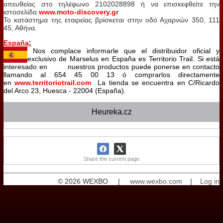
απευθείας στο τηλέφωνο 2102028898 ή να επισκεφθείτε την
ιστοσελίδα
www.moto-discovery.gr
Το κατάστημα της εταιρείας βρίσκεται στην οδό Αχαρνών 350, 111
45, Αθήνα.
España
:
Nos complace informarle que el distribuidor oficial y
exclusivo de Marselus en España es Territorio Trail.
Si está
interesado en nuestros productos puede ponerse en contacto
llamando al 654 45 00 13 ó comprarlos directamente
en
www.territoriotrail.com
La tienda se encuentra en C/Ricardo
del Arco 23, Huesca - 22004 (España).
Heureka.cz
Share the current page
© 2026 WEXBO |
www.wexbo.com
|
Log in