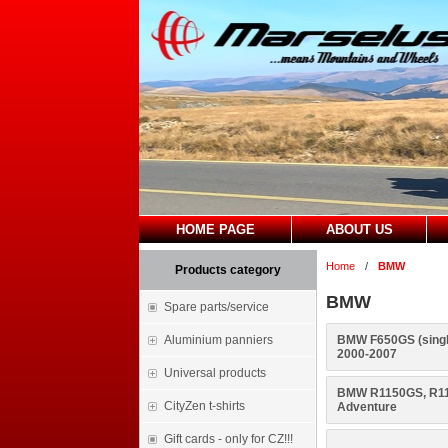
HOME PAGE
ABOUT US
Home
/
BMW
Products category
BMW
Spare parts/service
Aluminium panniers
BMW F650GS (single
2000-2007
Universal products
BMW R1150GS, R1
CityZen t-shirts
Adventure
Gift cards - only for CZ!!!