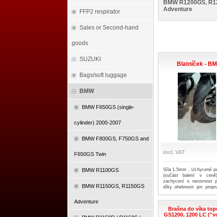
BMW R1200GS, R1
Adventure
FFP2 respirator
Sales or Second-hand
goods
SUZUKI
Blatníček - B
Bags/soft luggage
BMW
BMW F650GS (single-
cylinder) 2000-2007
BMW F800GS, F750GS and
incl. VAT
F650GS Twin
BMW R1100GS
Síla 1,5mm . Uchycené po
(sučást balení v ceně
zachycení o nerovnost p
BMW R1150GS, R1150GS
díky ohebnosti jen propru
minimální. K blatní
lakovaných celohlinikový
Adventure
podložkami ,které je n
Brašna do víka to
nasadit na nýt z vnitřní 
GS1200, 1200 LC (''v
nýt při nýtování neprotáh