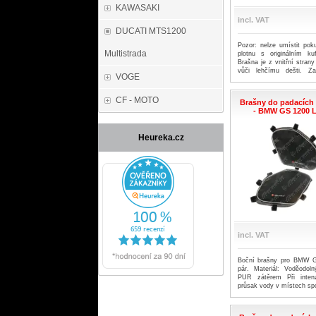
KAWASAKI
incl. VAT
DUCATI MTS1200
Pozor: nelze umístit pok
Multistrada
plotnu s originálním ku
Brašna je z vnitřní stra
vůči lehčímu dešti. Za
VOGE
možný průsak vody ve š
Cena za jeden kus.
CF - MOTO
Brašny do padacích
- BMW GS 1200 LC
Heureka.cz
incl. VAT
Boční brašny pro BMW 
pár. Materiál: Voděodol
PUR zátěrem Při inten
průsak vody v místech spo