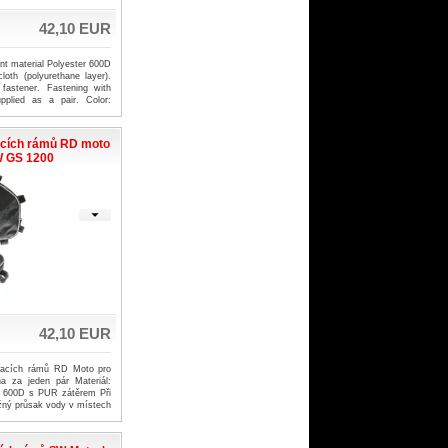
42,10 EUR
ant material Polyester 600D
cloth (polyurethane layer).
 fastener. Fastening with
upplied as a pair. Color:
hite edging, red seams,
acích rámů RD moto
W GS 1200
42,10 EUR
dacích rámů RD Moto pro
za jeden pár Materiál:
r 600D s PUR zátěrem Při
žný průsak vody v místech