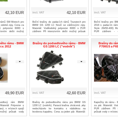
42,10 EUR
42,10 EUR
incl. VAT
incl. VAT
 rámů SW-Motech pro
Boční brašny do padacích rámů Touratech pro
Boční brašny pro B
dolné zipy. Cena za
BMW GS 1200 LC Nově se zátěrovými zipy.
2016 s padacím rám
ný polyester 600D s
Materiál: Voděodolný polyester 600D s PUR
Style 26450-400) Ma
zivním dešti možný
zátěrem Při intenzivním dešti možný průsak
PUR zátěrem - od
jů.
vody v místech spojů.
intenzivním dešti mo
spojů Cena za pár.
vého rámu - BMW
Brašny do podsedlového rámu - BMW
Brašny do rá
r.v. 2012
GS 1200 LC (''vodník'')
F700GS a F65
49,90 EUR
42,60 EUR
incl. VAT
incl. VAT
dsedlový rám BMW
Brašny do podsedlového rámu pro BMW GS
Kapsičky do rámu 
ateriál Polyester s
1200 LC (vodník). Paravá brašna zkrácená ,aby
za pár. Materiál: Vo
vý, v místech spojů
nedocházelo ke kontaktu s nádobkou na
PUR zátěrem Při i
 možný průsak vody
brzdovou kapalinu. Cena za jeden pár. Materiál:
průsak vody v místec
ěci chránit vhodným
Voděodolný polyester 600D s PUR zátěrem Při