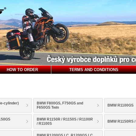
HOW TO ORDER
TERMS AND CONDITIONS
-cylinder)
BMW F800GS, F750GS and
BMW R1100GS
F650GS Twin
150GS
BMW R1150R / R1150S / R1100R
BMW R1150RS /
/ R1100S
BMW R1200GS LC, R1200GS LC