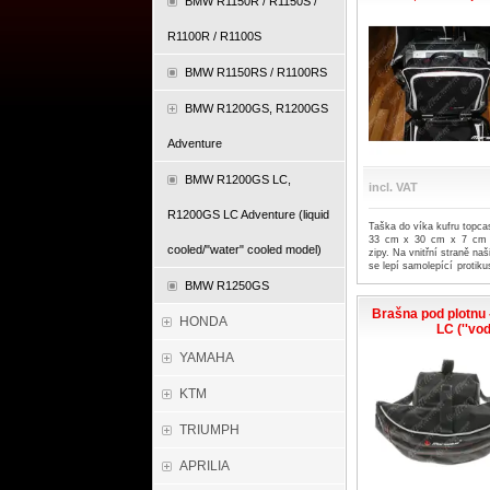
BMW R1150R / R1150S /
jeden kus.
R1100R / R1100S
BMW R1150RS / R1100RS
BMW R1200GS, R1200GS
Adventure
BMW R1200GS LC,
incl. VAT
R1200GS LC Adventure (liquid
Taška do víka kufru topc
33 cm x 30 cm x 7 cm P
cooled/"water" cooled model)
zipy. Na vnitřní straně na
se lepí samolepící protik
výrobek je možné zakoup
BMW R1250GS
kompletní sady brašen p
Brašna pod plotnu
HONDA
LC (''vod
YAMAHA
KTM
TRIUMPH
APRILIA