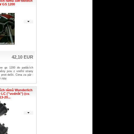
cích rámů SW-Motech
W GS 1200
42,10 EUR
mw gs 1200 do padácích
šny jsou z vnitřní strany
proti dešti. Cena za pár -
 zipy.
ích rámů Wunderlich
C (''vodník'') (r.v.
13-20...