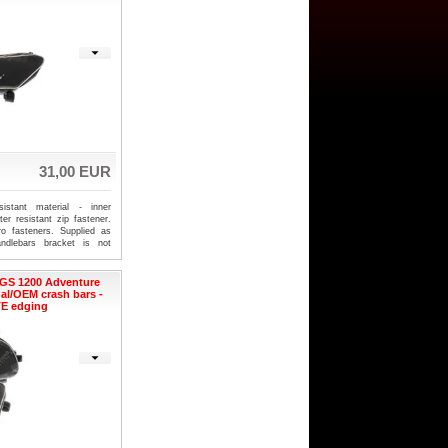
koupit taky jako součást
en pro BMW
31,00 EUR
istant material - inner
er resistant zip fastener.
ro fasteners. Supplied as
ndlebars bracket is not
ag! It 100% fits on our
GS 1200 Adventure
al/OEM crash bars -
E edging