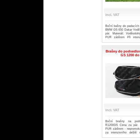
incl. VAT
Boční bašny do padacích
BMW GS 650 Dakar Vodě o
pár. Materiál: Voděodol
PUR zátěrem Při inten
průsak vody v místech spo
Brašny do podsedlo
GS 1200 do 
incl. VAT
Boční brašny na po
R1200GS Cena za pár. M
PUR zátěrem - nepromoka
za intenzivního deště
(doporučujeme osobní v