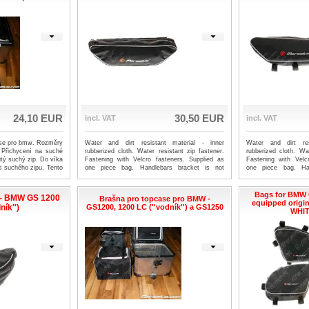
výrobek je možné za
kompletní sady braš
24,10 EUR
30,50 EUR
incl. VAT
incl. VAT
ase pro bmw. Rozměry
Water and dirt resistant material - inner
Water and dirt res
řichycení na suché
rubberized cloth. Water resistant zip fastener.
rubberized cloth. Wat
šitý suchý zip. Do víka
Fastening with Velcro fasteners. Supplied as
Fastening with Velc
us suchého zipu. Tento
one piece bag. Handlebars bracket is not
one piece bag. Ha
it taky jako součást
included = only bag! It 100% fits on our
included = only b
ro BMW
handlebars bracket.
handlebars bracket.
Bags for BMW 
 - BMW GS 1200
Brašna pro topcase pro BMW -
equipped origin
ník'')
GS1200, 1200 LC (''vodník'') a GS1250
WHIT