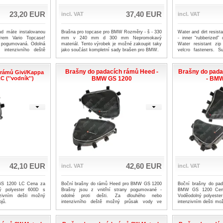
23,20 EUR
37,40 EUR
incl. VAT
incl. VAT
ud máte instalovanou
Brašna pro topcase pro BMW Rozměry - š - 330
Water and dirt resist
frem Vario Topcase!
mm v 240 mm d 300 mm Nepromokavý
- inner “rubberized” 
ny pogumovaná. Odolná
materiál. Tento výrobek je možné zakoupit taky
Water resistant zip
 intenzivního deště
jako součást kompletní sady brašen pro BMW.
velcro fasteners. S
vech. Zátěrový zip.
black cloth with w
red/white logo
Brašny do padacích rámů Heed -
Brašny do pad
 rámů Givi/Kappa
 (''vodník'')
BMW GS 1200
- BM
42,10 EUR
42,60 EUR
incl. VAT
incl. VAT
GS 1200 LC Cena za
Boční brašny do rámů Heed pro BMW GS 1200
Boční brašny do pa
ný polyester 600D s
Brašny jsou z vnitřní strany pogumované -
BMW GS 1200 Cena 
zivním dešti možný
odolné proti dešti. Za dlouhého nebo
Voděodolný polyeste
jů.
intenzivního deště možný průsak vody ve
intenzivním dešti mo
švech. Zátěrové voděodolné zipy Cena za jeden
spojů.
pár