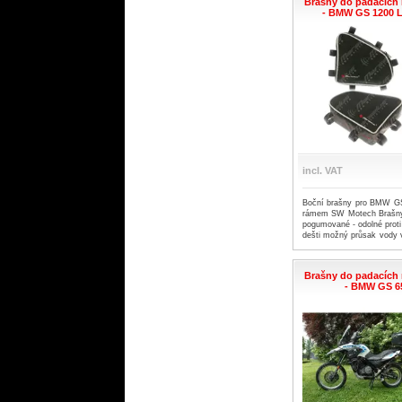
Brašny do padacích
- BMW GS 1200 LC
incl. VAT
Boční brašny pro BMW G
rámem SW Motech Brašny j
pogumované - odolné proti 
dešti možný průsak vody 
za pár.
Brašny do padacích
- BMW GS 6