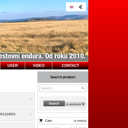
USER
VIDEO
CONTACT
Search product
Search
 R1100RS
Cart:
is empty