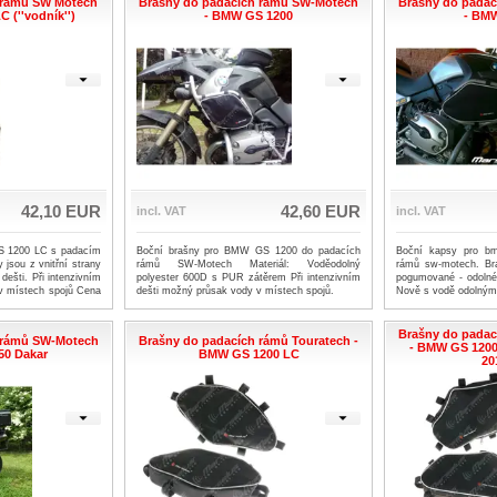
 rámů SW Motech
Brašny do padacích rámů SW-Motech
Brašny do padá
 (''vodník'')
- BMW GS 1200
- BM
42,10 EUR
42,60 EUR
incl. VAT
incl. VAT
S 1200 LC s padacím
Boční brašny pro BMW GS 1200 do padacích
Boční kapsy pro b
sou z vnitřní strany
rámů SW-Motech Materiál: Voděodolný
rámů sw-motech. Bra
dešti. Při intenzivním
polyester 600D s PUR zátěrem Při intenzivním
pogumované - odolné 
v místech spojů Cena
dešti možný průsak vody v místech spojů.
Nově s vodě odolnými
Brašny do padac
 rámů SW-Motech
Brašny do padacích rámů Touratech -
- BMW GS 1200 L
50 Dakar
BMW GS 1200 LC
20