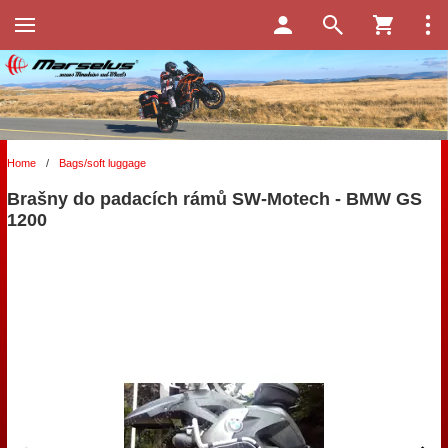
Home
/
Bags/soft luggage
Brašny do padacích rámů SW-Motech - BMW GS
1200