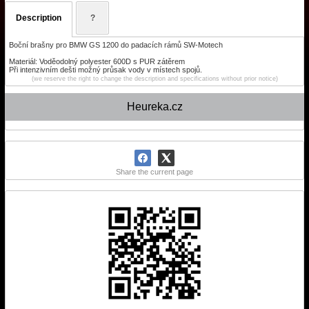
Description
?
Boční brašny pro BMW GS 1200 do padacích rámů SW-Motech
Materiál: Voděodolný polyester 600D s PUR zátěrem
Při intenzivním dešti možný průsak vody v místech spojů.
(we reserve the right to change the description and specifications without prior notice)
Heureka.cz
Share the current page