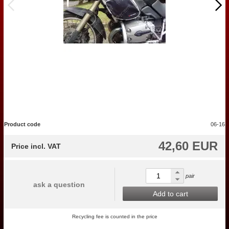
Product code
06-16
42,60 EUR
Price incl. VAT
pair
ask a question
Add to cart
Recycling fee is counted in the price