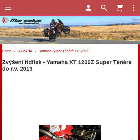
Home
/
YAMAHA
/
Yamaha Super Ténéré XT1200Z
Zvýšení řídítek - Yamaha XT 1200Z Super Ténéré
do r.v. 2013