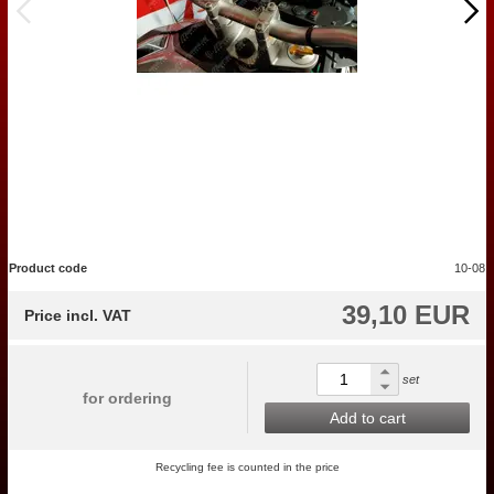
Product code
10-08
39,10 EUR
Price incl. VAT
set
for ordering
Add to cart
Recycling fee is counted in the price