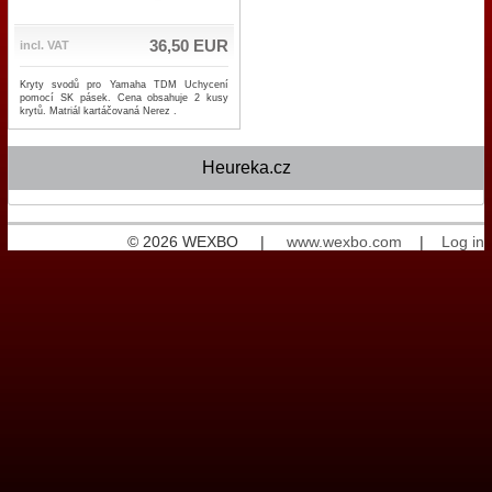
36,50 EUR
incl. VAT
Kryty svodů pro Yamaha TDM Uchycení
pomocí SK pásek. Cena obsahuje 2 kusy
krytů. Matriál kartáčovaná Nerez .
Heureka.cz
© 2026 WEXBO |
www.wexbo.com
|
Log in