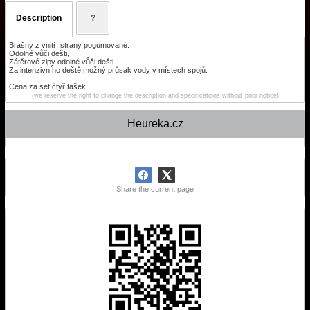
Description
?
Brašny z vnitří strany pogumované.
Odolné vůči dešti,
Zátěrové zipy odolné vůči dešti.
Za intenzivního deště možný průsak vody v místech spojů.
Cena za set čtyř tašek.
(we reserve the right to change the description and specifications without prior notice)
Heureka.cz
Share the current page