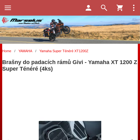
Home
/
YAMAHA
/
Yamaha Super Ténéré XT1200Z
Brašny do padacích rámů Givi - Yamaha XT 1200 Z
Super Ténéré (4ks)