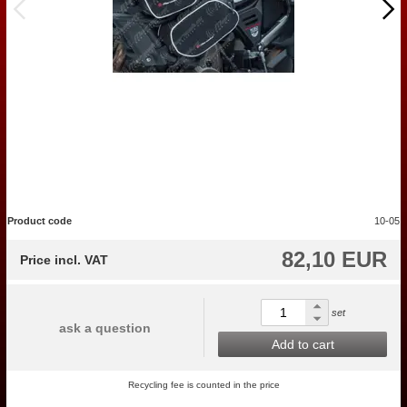
Product code
10-05
82,10 EUR
Price incl. VAT
set
ask a question
Add to cart
Recycling fee is counted in the price