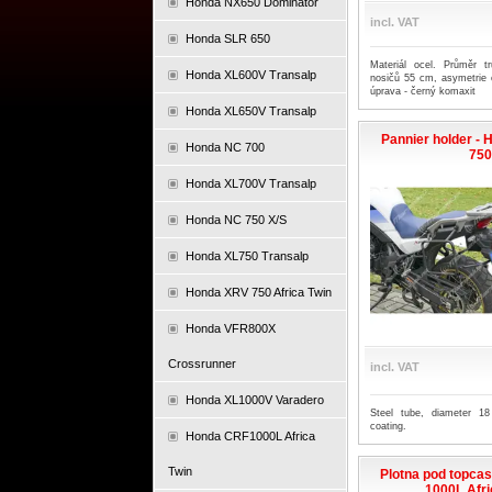
Honda NX650 Dominator
incl. VAT
Honda SLR 650
Materiál ocel. Průměr 
Honda XL600V Transalp
nosičů 55 cm, asymetrie
úprava - černý komaxit
Honda XL650V Transalp
Pannier holder - 
Honda NC 700
75
Honda XL700V Transalp
Honda NC 750 X/S
Honda XL750 Transalp
Honda XRV 750 Africa Twin
Honda VFR800X
Crossrunner
incl. VAT
Honda XL1000V Varadero
Steel tube, diameter 1
coating.
Honda CRF1000L Africa
Twin
Plotna pod topca
1000L Afri