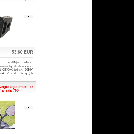
53,80 EUR
 - rozšiřuje možnosti
ohovatelný držák navigace
ě CB500X (od r.v. 2019+)
žák. V držáku otvory (dle
rn) pro navigace od firmy
t (rámečky navigací,
ilů atd.) Snadná montáž.
angle adjustment for
ransalp 750