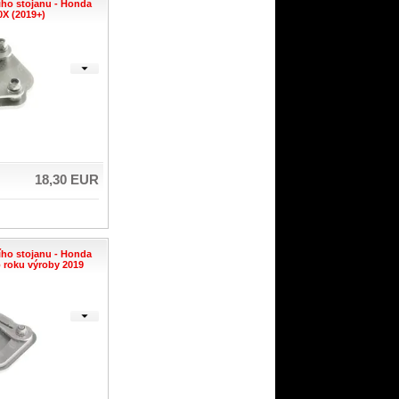
ího stojanu - Honda
X (2019+)
18,30 EUR
ího stojanu - Honda
 roku výroby 2019