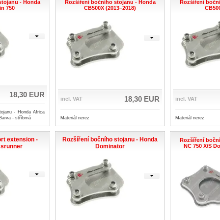
stojanu - Honda
Rozšíření bočního stojanu - Honda
Rozšíření bočn
in 750
CB500X (2013–2018)
CB500
18,30 EUR
18,30 EUR
incl. VAT
incl. VAT
tojanu - Honda Africa
Barva - stříbrná
Materiál nerez
Materiál nerez
rt extension -
Rozšíření bočního stojanu - Honda
Rozšíření bočn
srunner
Dominator
NC 750 X/S Do