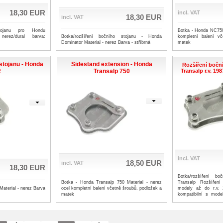
18,30 EUR
incl. VAT
18,30 EUR
incl. VAT
tojanu pro Hondu
Botka - Honda NC750 
nerez/dural barva:
Botka/rozšíření bočního stojanu - Honda
kompletní balení v
Dominator Material - nerez Barva - stříbrná
matek
stojanu - Honda
Sidestand extension - Honda
Rozšíření bočn
R
Transalp 750
Transalp r.v. 19
incl. VAT
18,50 EUR
incl. VAT
18,30 EUR
Botka/rozšíření b
Botka - Honda Transalp 750 Material - nerez
Transalp Rozšířen
aterial - nerez Barva
ocel kompletní balení včetně šroubů, podložek a
modely až do r.v.
matek
kompatibilní s mode
Barva - stříbrná