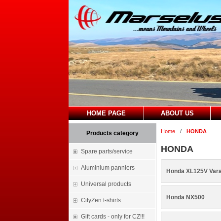
HOME PAGE
ABOUT US
Home
/
HONDA
Products category
HONDA
Spare parts/service
Aluminium panniers
Honda XL125V Var
Universal products
Honda NX500
CityZen t-shirts
Gift cards - only for CZ!!!