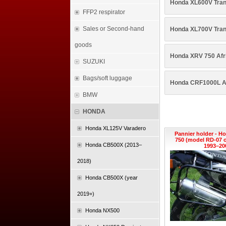
Honda XL600V Tran
FFP2 respirator
Sales or Second-hand
Honda XL700V Tran
goods
Honda XRV 750 Afr
SUZUKI
Bags/soft luggage
Honda CRF1000L Af
BMW
HONDA
Honda XL125V Varadero
Pannier holder - H
750 (model RD-07 
Honda CB500X (2013–
1993–200
2018)
Honda CB500X (year
2019+)
Honda NX500