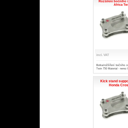
Rozšíření bočního 
Africa Tw
incl. VAT
Botka/rožšíření bočního s
Twin 750 Material - nerez 
Kick stand suppo
Honda Cros