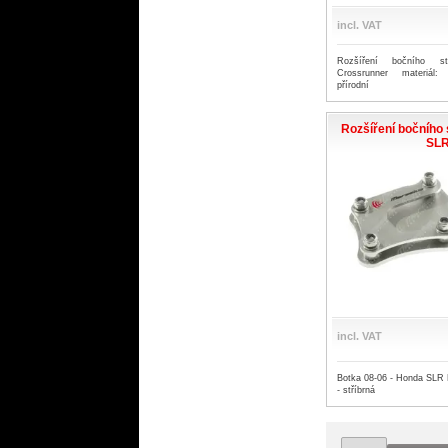
incl. VAT
Rozšíření bočního s
Crossrunner materiál: 
přírodní
Rozšíření bočního 
SL
incl. VAT
Botka 08-06 - Honda SLR M
- stříbrná