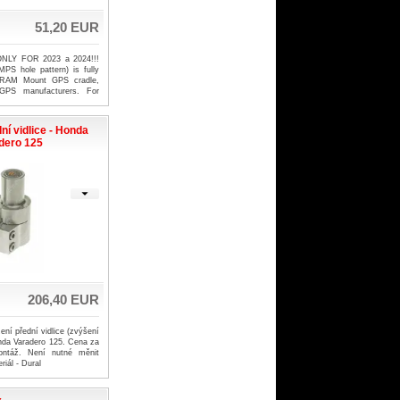
51,20 EUR
 ONLY FOR 2023 a 2024!!!
PS hole pattern) is fully
l RAM Mount GPS cradle,
GPS manufacturers. For
recommend buying RAM
00-50 or 00-51
í vidlice - Honda
dero 125
206,40 EUR
ní přední vidlice (zvýšení
nda Varadero 125. Cena za
ontáž. Není nutné měnit
riál - Dural