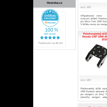
Heureka.cz
incl. VAT
UPgradovaná verze - 
uchycení držáků Polohova
pro Africa Twin 1000 Dur
V držáku otvory pro navi
RAM Mount (rámečky n
držáky mobilů atd.) Snadn
Polohovatelný drž
Hondu CRF 1000 Afr
201
incl. VAT
Polohovatelný držák navi
1000 Duralový lakovaný d
pro navigace od firmy
(rámečky navigací, adap
atd.) Snadná montáž.