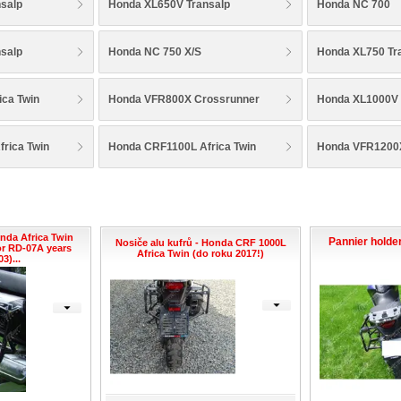
salp
Honda XL650V Transalp
Honda NC 700
salp
Honda NC 750 X/S
Honda XL750 Tr
ica Twin
Honda VFR800X Crossrunner
Honda XL1000V 
rica Twin
Honda CRF1100L Africa Twin
Honda VFR1200X
onda Africa Twin
Pannier holde
Nosiče alu kufrů - Honda CRF 1000L
or RD-07A years
Africa Twin (do roku 2017!)
3)...