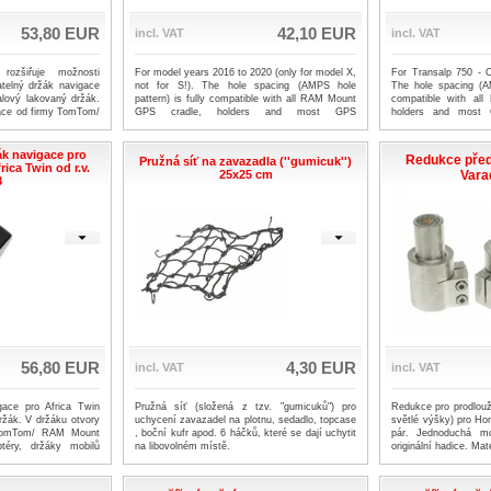
53,80 EUR
42,10 EUR
incl. VAT
incl. VAT
rozšiřuje možnosti
For model years 2016 to 2020 (only for model X,
For Transalp 750 -
telný držák navigace
not for S!). The hole spacing (AMPS hole
The hole spacing (AM
alový lakovaný držák.
pattern) is fully compatible with all RAM Mount
compatible with al
gace od firmy TomTom/
GPS cradle, holders and most GPS
holders and most 
avigací, adaptéry,
manufacturers. For example, we can
example, we can 
á montáž.
recommend buying RAM mount: product code
mount: product code 
00-50 or 00-51
ák navigace pro
Redukce předn
Pružná síť na zavazadla (''gumicuk'')
ica Twin od r.v.
25x25 cm
Vara
8
56,80 EUR
4,30 EUR
incl. VAT
incl. VAT
gace pro Africa Twin
Pružná síť (složená z tzv. "gumicuků") pro
Redukce pro prodlouže
ržák. V držáku otvory
uchycení zavazadel na plotnu, sedadlo, topcase
světlé výšky) pro Ho
 TomTom/ RAM Mount
, boční kufr apod. 6 háčků, které se dají uchytit
pár. Jednoduchá m
téry, držáky mobilů
na libovolném místě.
originální hadice. Mate