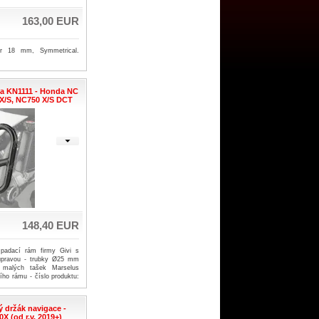
163,00 EUR
ter 18 mm, Symmetrical.
.
a KN1111 - Honda NC
 X/S, NC750 X/S DCT
148,40 EUR
padací rám firmy Givi s
úpravou - trubky Ø25 mm
 malých tašek Marselus
ího rámu - číslo produktu:
)
 držák navigace -
 (od r.v. 2019+)