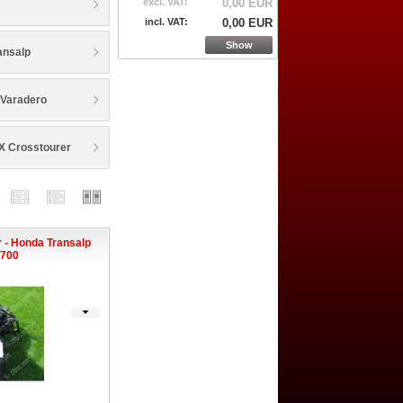
excl. VAT:
0,00 EUR
incl. VAT:
0,00 EUR
Show
ansalp
Varadero
 Crosstourer
r - Honda Transalp
700