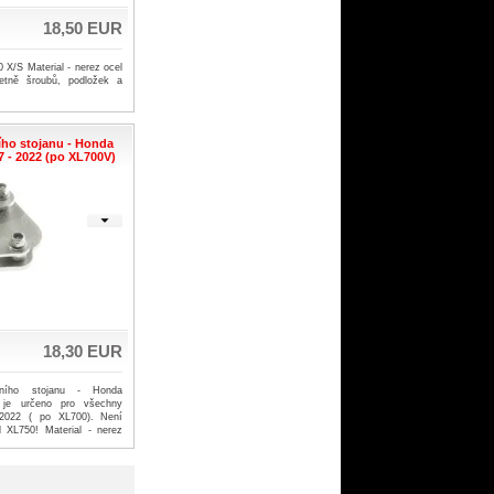
18,50 EUR
X/S Material - nerez ocel
četně šroubů, podložek a
ího stojanu - Honda
87 - 2022 (po XL700V)
18,30 EUR
očního stojanu - Honda
í je určeno pro všechny
 2022 ( po XL700). Není
l XL750! Material - nerez