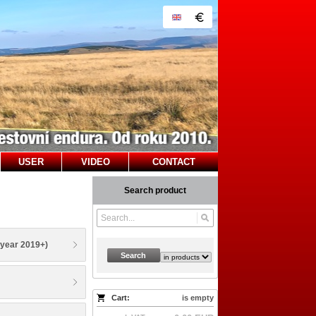
USER
VIDEO
CONTACT
Search product
year 2019+)
Search
Cart:
is empty