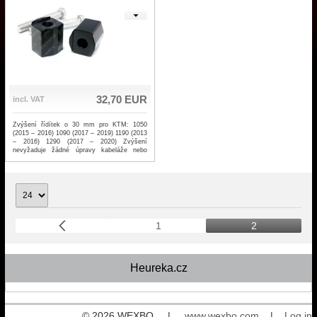
32,70 EUR
incl. VAT
Zvýšení řídítek o 30 mm pro KTM: 1050
(2015 – 2016) 1090 (2017 – 2019) 1190 (2013
– 2016) 1290 (2017 – 2020) Zvýšení
nevyžaduje žádné úpravy kabeláže nebo
hadic. Materiál dural, úprava práškovým
lakováním (komaxit). Možno objednat také
verzi 20mm viz odkaz níže (kód 12-11)
1
2
Heureka.cz
© 2026 WEXBO |
www.wexbo.com
|
Log in