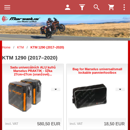
Home
/
KTM
/
KTM 1290 (2017–2020)
KTM 1290 (2017–2020)
Sada univerzálních ALU kufrů
Bag for Marselus universal/small
Marselus PRAKTIK - šířka
lockable pannier/toolbox
27cm+27cm (oranžové)...
580,50 EUR
18,50 EUR
incl. VAT
incl. VAT