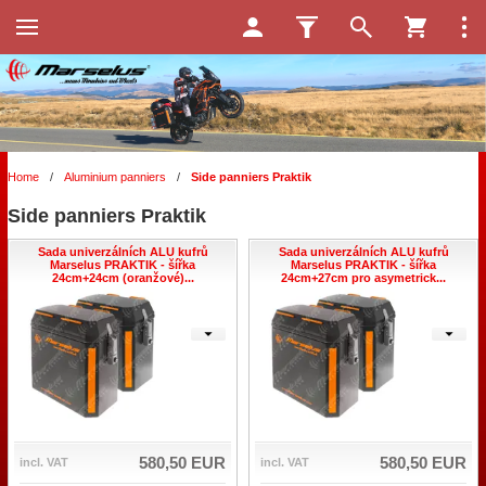
Home
/
Aluminium panniers
/
Side panniers Praktik
Side panniers Praktik
Sada univerzálních ALU kufrů
Sada univerzálních ALU kufrů
Marselus PRAKTIK - šířka
Marselus PRAKTIK - šířka
24cm+24cm (oranžové)...
24cm+27cm pro asymetrick...
580,50 EUR
580,50 EUR
incl. VAT
incl. VAT