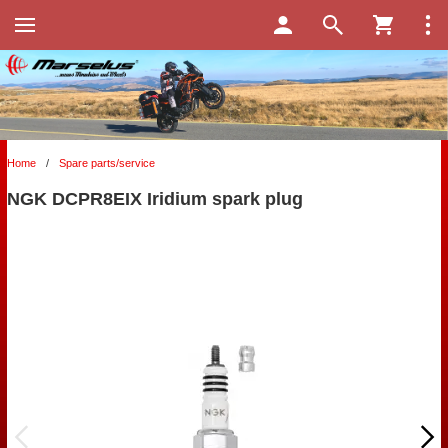
Home
/
Spare parts/service
NGK DCPR8EIX Iridium spark plug