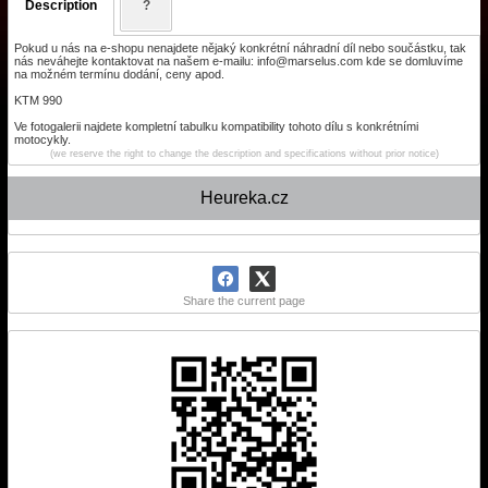
Description
?
Pokud u nás na e-shopu nenajdete nějaký konkrétní náhradní díl nebo součástku, tak
nás neváhejte kontaktovat na našem e-mailu: info@marselus.com kde se domluvíme
na možném termínu dodání, ceny apod.
KTM 990
Ve fotogalerii najdete kompletní tabulku kompatibility tohoto dílu s konkrétními
motocykly.
(we reserve the right to change the description and specifications without prior notice)
Heureka.cz
Share the current page