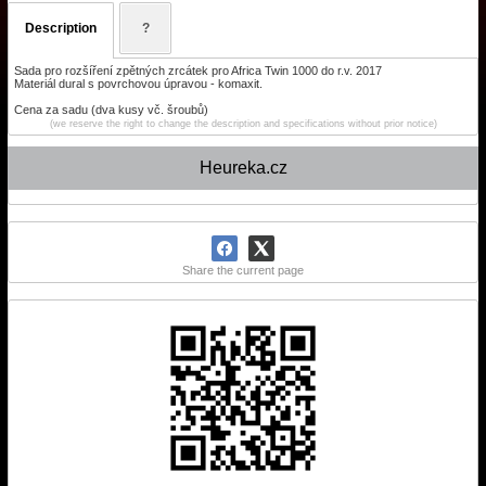
Description
?
Sada pro rozšíření zpětných zrcátek pro Africa Twin 1000 do r.v. 2017
Materiál dural s povrchovou úpravou - komaxit.
Cena za sadu (dva kusy vč. šroubů)
(we reserve the right to change the description and specifications without prior notice)
Heureka.cz
Share the current page