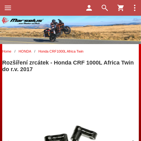
Home
/
HONDA
/
Honda CRF1000L Africa Twin
Rozšíření zrcátek - Honda CRF 1000L Africa Twin
do r.v. 2017