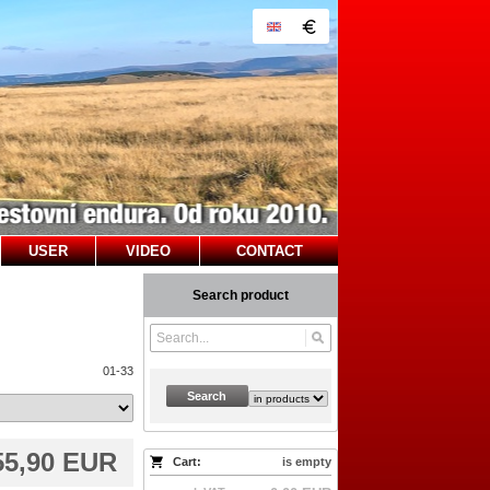
USER
VIDEO
CONTACT
Search product
01-33
Search
55,90 EUR
Cart:
is empty