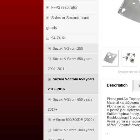
FFP2 respirator
Sales or Second-hand
goods
SUZUKI
Suzuki V-Strom 250
Suzuki V-Strom 650 years
2004–2011
(images are for i
Suzuki V-Strom 650 years
Description
2012–2016
Plotna pod Alu Topcas
Suzuki V-Strom 650 years
Materiál kartáčovaná 
Plotna se uchycuje na 
2017+
V plotně jsou vyřezán
Sučástí upínací sady
Rychloupínací šrouby
V-Strom 800/800DE (2022+)
Velmi rychlá a snadná
nářadí. V plotně otvo
Suzuki V-Strom 1000 years
.