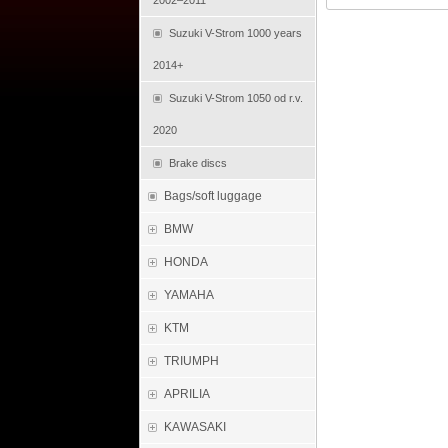
2002–2011
Suzuki V-Strom 1000 years
2014+
Suzuki V-Strom 1050 od r.v.
2020
Brake discs
Bags/soft luggage
BMW
HONDA
YAMAHA
KTM
TRIUMPH
APRILIA
KAWASAKI