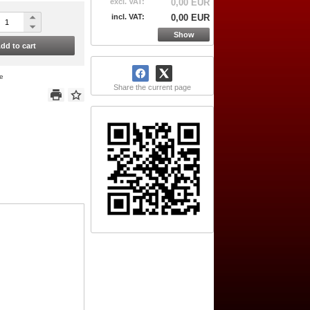
excl. VAT:
0,00 EUR
incl. VAT:
0,00 EUR
Show
dd to cart
ce
Share the current page