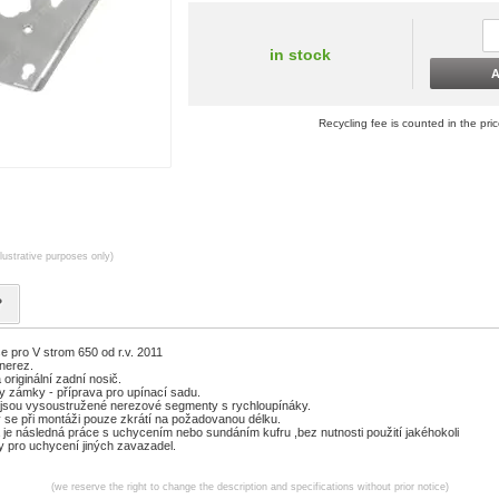
in stock
A
Recycling fee is counted in the pri
llustrative purposes only)
?
e pro V strom 650 od r.v. 2011
nerez.
originální zadní nosič.
y zámky - příprava pro upínací sadu.
 jsou vysoustružené nerezové segmenty s rychloupínáky.
 se při montáži pouze zkrátí na požadovanou délku.
 je následná práce s uchycením nebo sundáním kufru ,bez nutnosti použití jakéhokoli
ry pro uchycení jiných zavazadel.
(we reserve the right to change the description and specifications without prior notice)