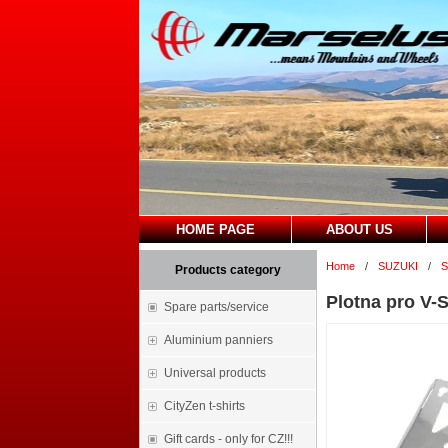
HOME PAGE
ABOUT US
Home
/
SUZUKI
/
S
Products category
Plotna pro V-
Spare parts/service
Aluminium panniers
Universal products
CityZen t-shirts
Gift cards - only for CZ!!!