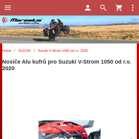
Home
/
SUZUKI
/
Suzuki V-Strom 1050 od r.v. 2020
Nosiče Alu kufrů pro Suzuki V-Strom 1050 od r.v.
2020