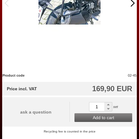
Product code
02-45
169,90 EUR
Price incl. VAT
set
ask a question
Add to cart
Recycling fee is counted in the price