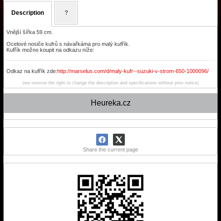
Description
?
Vnější šířka 59 cm.
Ocelové nosiče kufrů s návařkáma pro malý kufřík.
Kufřík možno koupit na odkazu níže:
Odkaz na kufřík zde:
http://marselus.com/d/maly-kufr--suzuki-v-strom-650-1000096/
(we reserve the right to change the description and specifications without prior notice)
Heureka.cz
Share the current page