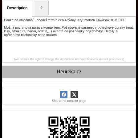
Description
?
Pouze na objednání - dodací termín cca 4 týdny. Kryt motoru Kawasaki KLV 1000
Možná povrchová úprava komaxitem. Požadované parametry povrchové úpravy (mat,
lesk, struktura, barva, odstín,...) uveďte do poznámky objednávky. Detaily si
upřesníme telefonicky nebo mailem.
(we reserve the right to change the description and specifications without prior notice)
Heureka.cz
Share the current page