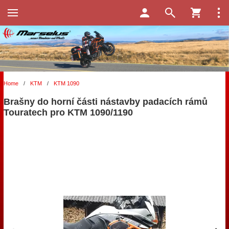
Home
/
KTM
/
KTM 1090
Brašny do horní části nástavby padacích rámů
Touratech pro KTM 1090/1190