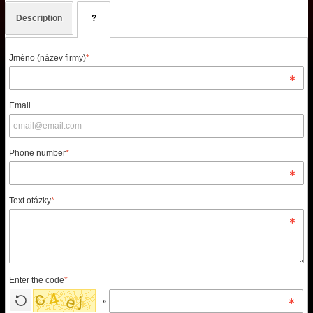
Description
?
Jméno (název firmy)
*
Email
Phone number
*
Text otázky
*
Enter the code
*
»