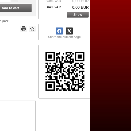
excl. VAT:
0,00 EUR
incl. VAT:
0,00 EUR
Add to cart
Show
e price
Share the current page