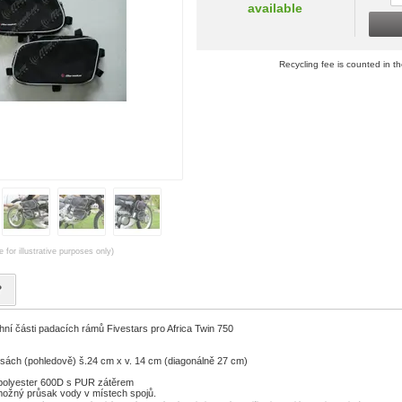
available
Recycling fee is counted in th
 for illustrative purposes only)
?
ní části padacích rámů Fivestars pro Africa Twin 750
ách (pohledově) š.24 cm x v. 14 cm (diagonálně 27 cm)
 polyester 600D s PUR zátěrem
 možný průsak vody v místech spojů.