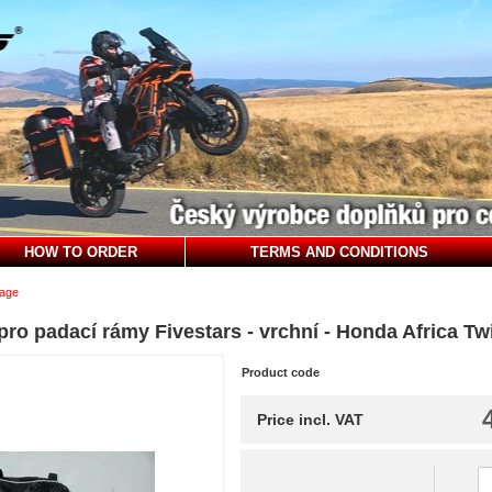
HOW TO ORDER
TERMS AND CONDITIONS
gage
ro padací rámy Fivestars - vrchní - Honda Africa Tw
Product code
Price incl. VAT