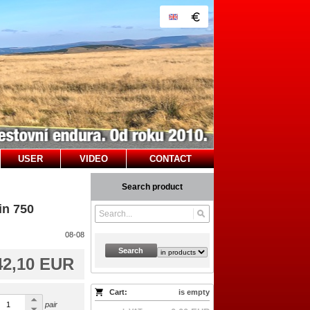
USER
VIDEO
CONTACT
Search product
in 750
08-08
Search
42,10 EUR
Cart:
is empty
pair