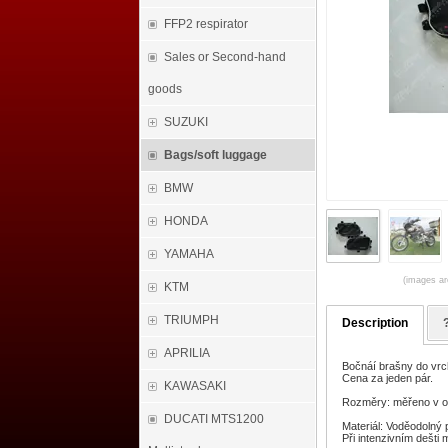
FFP2 respirator
Sales or Second-hand
goods
SUZUKI
Bags/soft luggage
BMW
HONDA
YAMAHA
(images are
KTM
TRIUMPH
Description
APRILIA
Bočnáí brašny do vrch
Cena za jeden pár.
KAWASAKI
Rozměry: měřeno v os
DUCATI MTS1200
Materiál: Voděodolný
Při intenzivním dešti