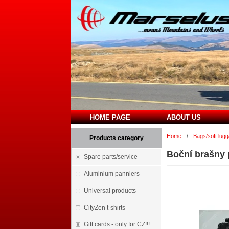
HOME PAGE
ABOUT US
Home
/
Bags/soft lug
Products category
Boční brašny p
Spare parts/service
Aluminium panniers
Universal products
CityZen t-shirts
Gift cards - only for CZ!!!