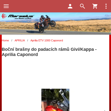
Home
/
APRILIA
/
Aprilia ETV 1000 Caponord
Boční brašny do padacích rámů Givi/Kappa -
Aprilia Caponord