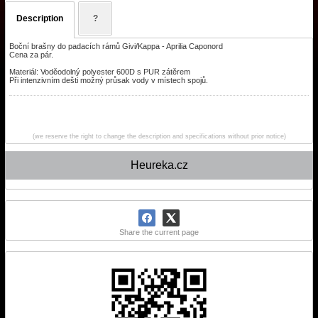
Description
?
Boční brašny do padacích rámů Givi/Kappa - Aprilia Caponord
Cena za pár.
Materiál: Voděodolný polyester 600D s PUR zátěrem
Při intenzivním dešti možný průsak vody v místech spojů.
(we reserve the right to change the description and specifications without prior notice)
Heureka.cz
Share the current page