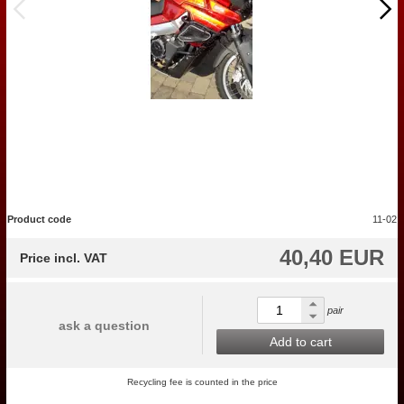
Product code
11-02
40,40 EUR
Price incl. VAT
pair
ask a question
Add to cart
Recycling fee is counted in the price